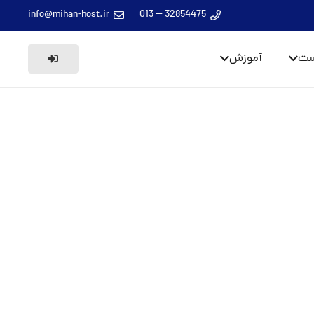
info@mihan-host.ir
32854475 – 013
ست
آموزش