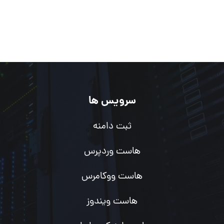
سرویس ها
ثبت دامنه
هاست وردپرس
هاست ووکامرس
هاست ویندوز