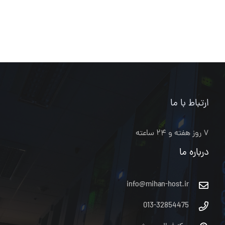
ارتباط با ما
۷ روز هفته و ۲۴ ساعته
درباره ما
info@mihan-host.ir
013-32854475