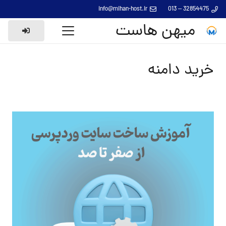
info@mihan-host.ir
32854475 – 013
میهن هاست
خرید دامنه