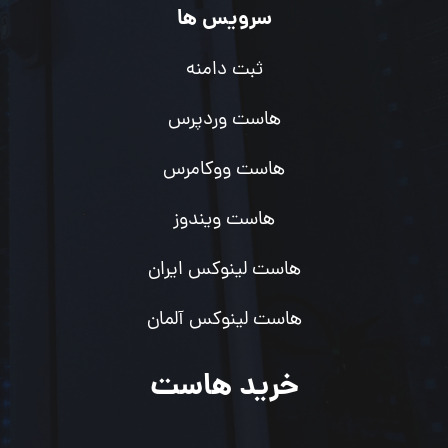
سرویس ها
ثبت دامنه
هاست وردپرس
هاست ووکامرس
هاست ویندوز
هاست لینوکس ایران
هاست لینوکس آلمان
خرید هاست