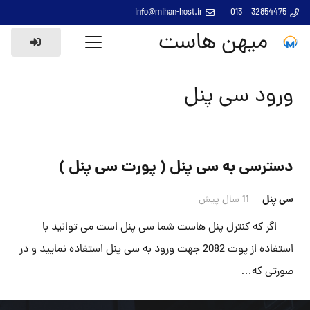
info@mihan-host.ir
32854475 – 013
میهن هاست
ورود سی پنل
دسترسی به سی پنل ( پورت سی پنل )
سی پنل
11 سال پیش
اگر که کنترل پنل هاست شما سی پنل است می توانید با
استفاده از پوت 2082 جهت ورود به سی پنل استفاده نمایید و در
صورتی که…