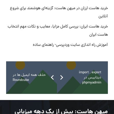
خرید هاست ارزان در میهن هاست: گزینه‌ای هوشمند برای شروع
آنلاین
خرید هاست ایران: بررسی کامل مزایا، معایب و نکات مهم انتخاب
هاست ایران
آموزش راه اندازی سایت وردپرسی- راهنمای ساده
import , export
حذف همه ایمیل ها در
دیتابیس در
Roundcube
phpmyadmin
میهن هاست
: بیش از یک دهه میزبانی