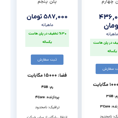
ن چهارم
پلن پنجم
587,000 تومان
436,0
ومان
ماهیانه
%۳۰ تخفیف در پلن هاست
اهیانه
یکساله
خفیف در پلن هاست
یکساله
ثبت سفارش
ت سفارش
فضا: ۱۵۰۰۰ مگابایت
رم: ۴GB
م: ۳GB
پردازنده: ۴Core
ه: ۳Core
ترافیک: نامحدود
یک: نامحدود
انتقال رایگان از سایر شرکت