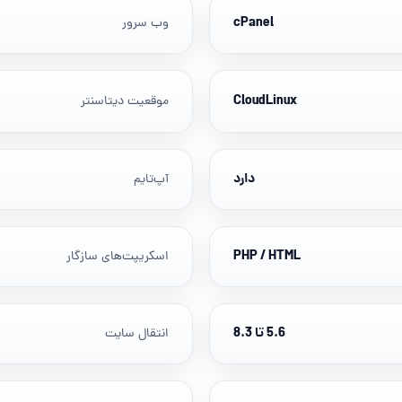
cPanel
وب سرور
CloudLinux
موقعیت دیتاسنتر
دارد
آپ‌تایم
PHP / HTML
اسکریپت‌های سازگار
5.6 تا 8.3
انتقال سایت