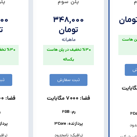
م
پلن سوم
پل
00
348,000
تومان
ت
ماهیانه
م
پلن هاست
%۳۰ تخفیف در پلن هاست
%۳۰ ت
یکساله
ش
ثبت سفارش
ثب
فضا: ۷۰۰۰ مگابایت
فضا: ۱۰۰۰۰ مگابایت
رم: ۲GB
ر
پردازنده: ۳Core
پردازند
دود
ترافیک: نامحدود
تراف