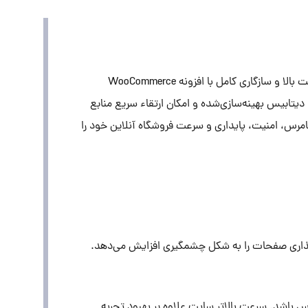
هاست ووکامرس بهترین انتخاب برای راه‌اندازی و مدیریت فروشگاه اینترنتی با وردپرس است. این نوع هاست با منابع اختصاصی، سرعت بالا و سازگاری کامل با افزونه WooCommerce
ال در دسترس مشتریان باشد. استفاده از SSL رایگان، بکاپ‌گیری منظم، دیتابیس بهینه‌سازی‌شده و امکان ارتقاء سریع منابع
مرس، امنیت، پایداری و سرعت فروشگاه آنلاین خود را
فروشگاه‌های اینترنتی وردپرس طراحی شده و با استفاده از وب‌سرور قدرتمند LiteSpeed سرعت بارگذاری صفحات را به شکل چشمگیری افزایش می‌دهد.
دسترس باشد. سرعت بالاتر سایت علاوه بر بهبود تجربه