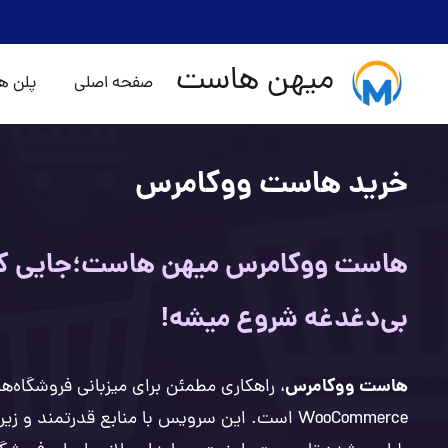
میهن هاست
صفحه اصلی
پلن ه
خرید هاست ووکامرس
هاست ووکامرس میهن هاست؛جایی که
بی‌دغدغه شروع میشه!
هاست ووکامرس
، راهکاری مطمئن برای میزبانی فروشگاه‌های
WooCommerce است. این سرویس با منابع قدرتمند و