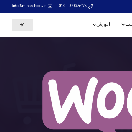
info@mihan-host.ir
32854475 – 013
ست
آموزش