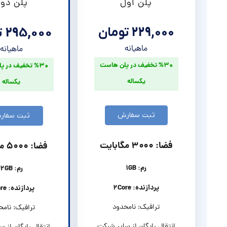
پلن اول
پلن دو
229,000 تومان
295,000 تومان
ماهیانه
ماهیانه
%۳۰ تخفیف در پلن هاست
%۳۰ تخفیف در 
یکساله
یکساله
ثبت سفارش
ثبت سفار
فضا: ۳۰۰۰ مگابایت
فضا: ۵۰۰۰ مگابایت
رم: ۱GB
رم: ۲GB
پردازنده: ٢Core
پردازنده: ٢Core
ترافیک: نامحدود
ترافیک: نامح
انتقال رایگان از سایر شرکت