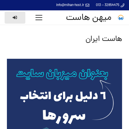
info@mihan-host.ir
32854475 – 013
میهن هاست
هاست ایران