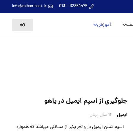
info@mihan-host.ir
32854475 – 013
ست
آموزش
جلوگیری از اسپم ایمیل در یاهو
ایمیل
11 سال پیش
اسپم شدن ایمیل در واقع یکی از مسائلی میباشد که همواره