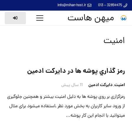
info@mihan-host.ir
32854475 – 013
میهن هاست
امنیت
رمز گذاري پوشه ها در دایرکت ادمین
امنیت
,
دایرکت ادمین
11 سال پیش
رمزگزاری بر روی پوشه ها به دلیل امنیت بیشتر و همچنین جلوگیری
از ورود سایر کاربران به بخش مورد نظر ,استفاده میشود برای مثال
میتوانید با انجام این کار پوشه…