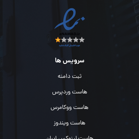
سرویس ها
ثبت دامنه
هاست وردپرس
هاست ووکامرس
هاست ویندوز
هاست لینوکس ایران