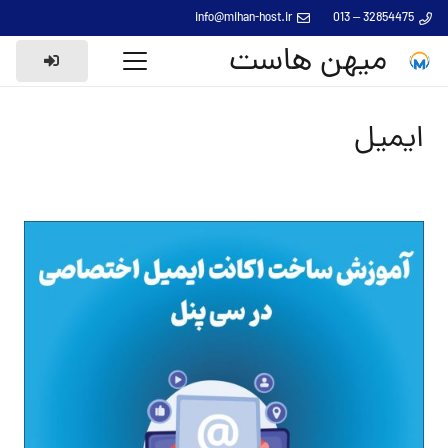
info@mihan-host.ir
32854475 – 013
میهن هاست
ایمیل