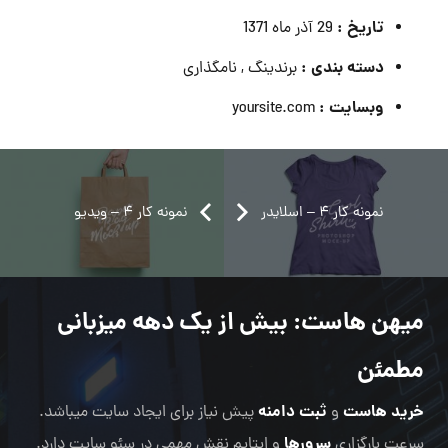
تاریخ :
29 آذر ماه 1371
دسته بندی :
برندینگ , نامگذاری
وبسایت :
yoursite.com
نمونه کار ۴ – اسلایدر
نمونه کار ۴ – ویدیو
نمونه کار ۲ – کسب و کار
نمونه کار ۴ – ویدیو
نمونه کار ۲ – تصویر
لینک پروژه سفارشی باز در یک برگه جدید
میهن هاست
: بیش از یک دهه میزبانی
ویدئو
ویدئو
عکاسی
عکاسی
مطمئن
خرید هاست
ثبت دامنه
و
پیش نیاز برای ایجاد سایت میباشد.
سرورها
سرعت بارگزاری
و اپتایم نقش مهمی در سئو سایت دارد.