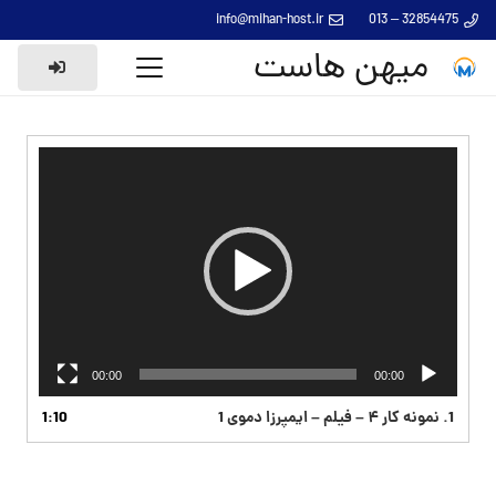
info@mihan-host.ir
32854475 – 013
میهن هاست
نمایشگر
ویدیو
00:00
00:00
1.
نمونه کار ۴ – فیلم – ایمپرزا دموی 1
1:10