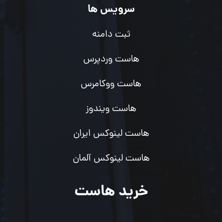
سرویس ها
ثبت دامنه
هاست وردپرس
هاست ووکامرس
هاست ویندوز
هاست لینوکس ایران
هاست لینوکس آلمان
خرید هاست