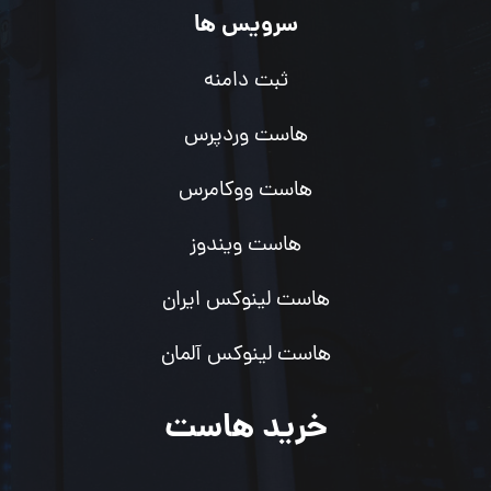
سرویس ها
ثبت دامنه
هاست وردپرس
هاست ووکامرس
هاست ویندوز
هاست لینوکس ایران
هاست لینوکس آلمان
خرید هاست