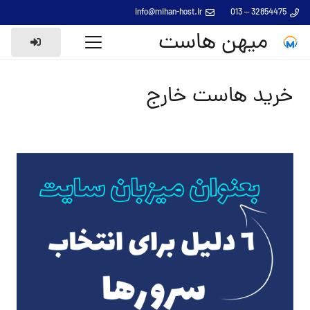
info@mihan-host.ir
32854475 – 013
میهن هاست
خرید هاست خارج