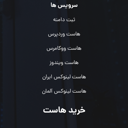
سرویس ها
ثبت دامنه
هاست وردپرس
هاست ووکامرس
هاست ویندوز
هاست لینوکس ایران
هاست لینوکس آلمان
خرید هاست