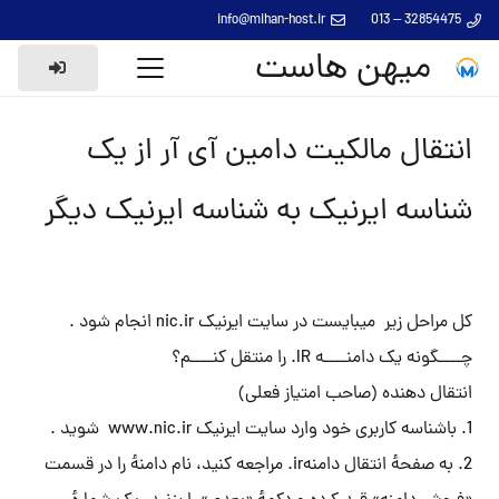
info@mihan-host.ir
32854475 – 013
میهن هاست
انتقال مالکیت دامین آی آر از یک
شناسه ایرنیک به شناسه ایرنیک دیگر
کل مراحل زیر میبایست در سایت ایرنیک nic.ir انجام شود .
چــــگونه یک دامنــــه IR. را منتقل کنــــم؟
انتقال دهنده (صاحب امتیاز فعلی)
1. باشناسه کاربری خود وارد سایت ایرنیک www.nic.ir شوید .
2. به صفحهٔ انتقال دامنهir. مراجعه کنید، نام دامنهٔ را در قسمت