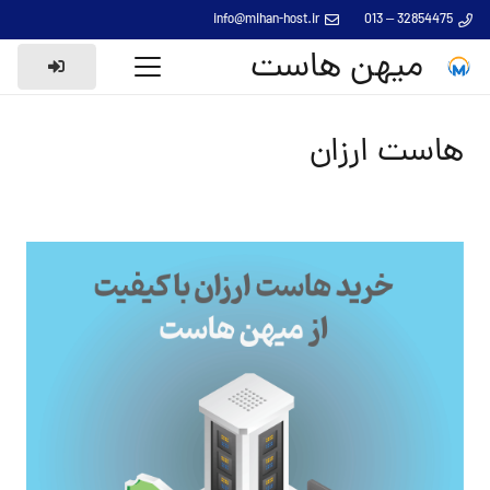
info@mihan-host.ir
32854475 – 013
میهن هاست
هاست ارزان